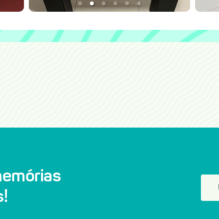
memórias
!