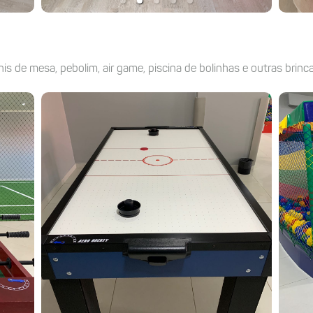
nis de mesa, pebolim, air game, piscina de bolinhas e outras brinca