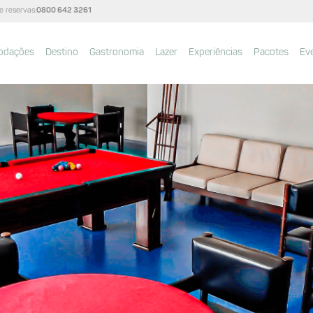
e reservas:
0800 642 3261
odações
Destino
Gastronomia
Lazer
Experiências
Pacotes
Ev