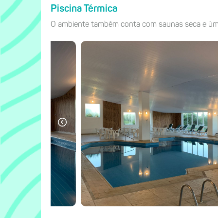
Piscina Térmica
O ambiente também conta com saunas seca e úmid