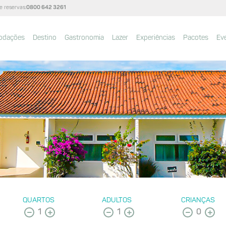
e reservas:
0800 642 3261
odações
Destino
Gastronomia
Lazer
Experiências
Pacotes
Ev
QUARTOS
ADULTOS
CRIANÇAS
1
1
0