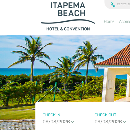
Central d
Home
Acom
CHECK IN
CHECK OUT
09/08/2026
09/08/2026