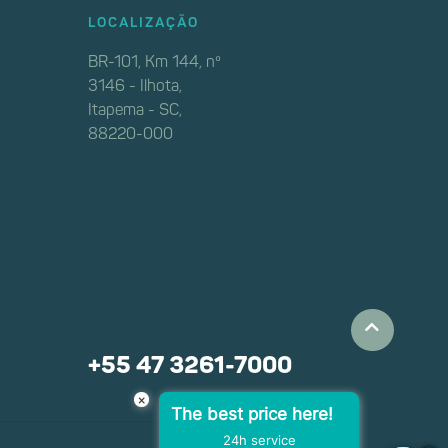
LOCALIZAÇÃO
BR-101, Km 144, nº
3146 - Ilhota,
Itapema - SC,
88220-000
+55 47 3261-7000
×
The best price here!
24h service