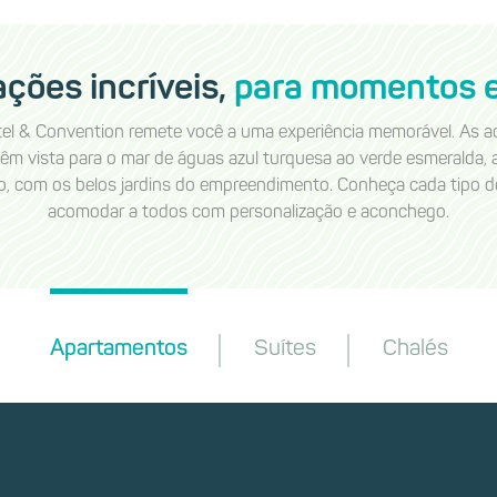
ões incríveis,
para momentos e
l & Convention remete você a uma experiência memorável. As a
têm vista para o mar de águas azul turquesa ao verde esmeralda,
ão, com os belos jardins do empreendimento. Conheça cada tipo 
acomodar a todos com personalização e aconchego.
Apartamentos
Suítes
Chalés