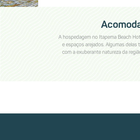
Acomodaç
A hospedagem no Itapema Beach Hote
e espaços arejados. Algumas delas 
com a exuberante natureza da regi