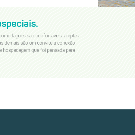
speciais.
comodações são confortáveis, amplas
 as demais são um convite a conexão
de hospedagem que foi pensada para